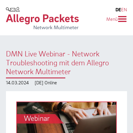
Resources & Service
Unternehmen
Produkte
DE
EN
SUCHEN
Menü
Allegro Network Multimeter
Use Cases
Unternehmen
Analyse-Module
Solution Briefs
Kunden
DMN Live Webinar - Network
Produktübersicht
Whitepaper
Partner
Troubleshooting mit dem Allegro
Case Studies
Umweltschutz
Network Multimeter
Videos
Forschung und Lehre
14.03.2024
[DE] Online
Support
Karriere
Produkt-Handbuch
Training