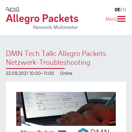
Resources & Service
Unternehmen
Produkte
DE
EN
SUCHEN
Menü
Allegro Network Multimeter
Use Cases
Unternehmen
Analyse-Module
Solution Briefs
Kunden
DMN Tech Talk: Allegro Packets
Produktübersicht
Whitepaper
Partner
Netzwerk-Troubleshooting
Case Studies
Umweltschutz
22.09.2021 10:00–11:00
Online
Videos
Forschung und Lehre
Support
Karriere
Produkt-Handbuch
Training