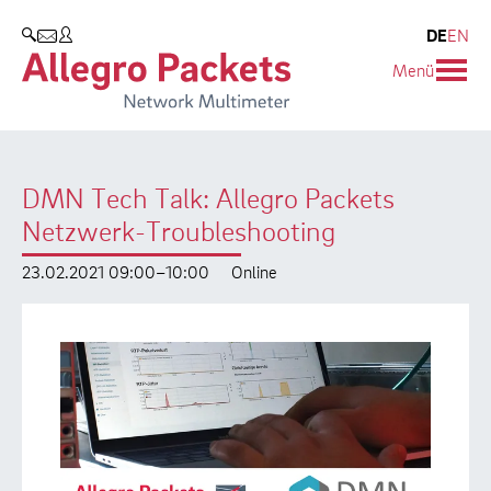
Resources & Service
Unternehmen
Produkte
DE
EN
SUCHEN
Menü
Allegro Network Multimeter
Use Cases
Unternehmen
Analyse-Module
Solution Briefs
Kunden
DMN Tech Talk: Allegro Packets
Produktübersicht
Whitepaper
Partner
Netzwerk-Troubleshooting
Case Studies
Umweltschutz
23.02.2021 09:00–10:00
Online
Videos
Forschung und Lehre
Support
Karriere
Produkt-Handbuch
Training