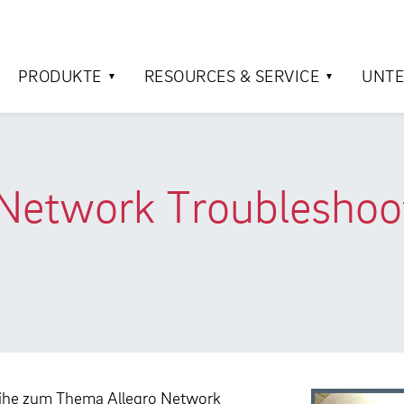
PRODUKTE
RESOURCES & SERVICE
UNT
twork Troubleshooti
eihe zum Thema Allegro Network