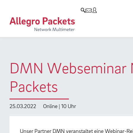
Resources & Service
Unternehmen
Produkte
Allegro Network Multimeter
Use Cases
Unternehmen
Analyse-Module
Solution Briefs
Kunden
Produktübersicht
Whitepaper
Partner
DMN Webseminar Ne
Case Studies
Umweltschutz
Packets
Videos
Forschung und Lehre
Support
Karriere
25.03.2022
Online | 10 Uhr
Produkt-Handbuch
Training
Unser Partner DMN veranstaltet eine Webinar-R