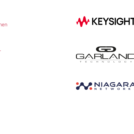
men
r