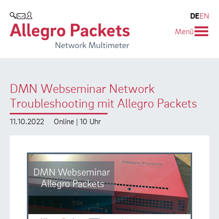
Resources & Service
Unternehmen
Produkte
DE
EN
SUCHEN
Menü
Allegro Network Multimeter
Use Cases
Unternehmen
Analyse-Module
Solution Briefs
Kunden
DMN Webseminar Network
Produktübersicht
Whitepaper
Partner
Troubleshooting mit Allegro Packets
Case Studies
Umweltschutz
11.10.2022
Online | 10 Uhr
Videos
Forschung und Lehre
Support
Karriere
Produkt-Handbuch
Training