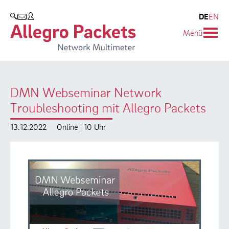
Resources & Service
Unternehmen
Produkte
DE
EN
SUCHEN
Menü
Allegro Network Multimeter
Use Cases
Unternehmen
Analyse-Module
Solution Briefs
Kunden
DMN Webseminar Network
Produktübersicht
Whitepaper
Partner
Troubleshooting mit Allegro Packets
Case Studies
Umweltschutz
13.12.2022
Online | 10 Uhr
Videos
Forschung und Lehre
Support
Karriere
Produkt-Handbuch
Training