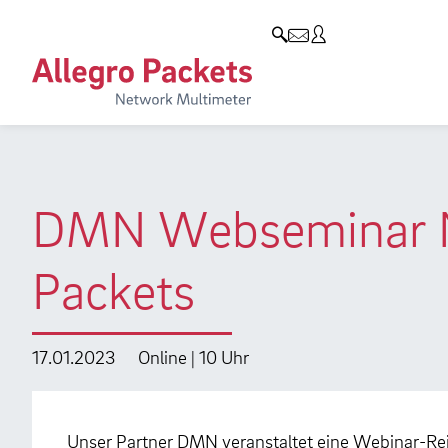
Resources & Service
Unternehmen
Produkte
Allegro Network Multimeter
Use Cases
Unternehmen
Analyse-Module
Solution Briefs
Kunden
Produktübersicht
Whitepaper
Partner
DMN Webseminar Ne
Case Studies
Umweltschutz
Packets
Videos
Forschung und Lehre
Support
Karriere
17.01.2023
Online | 10 Uhr
Produkt-Handbuch
Training
Unser Partner DMN veranstaltet eine Webinar-R