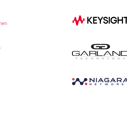
men
r