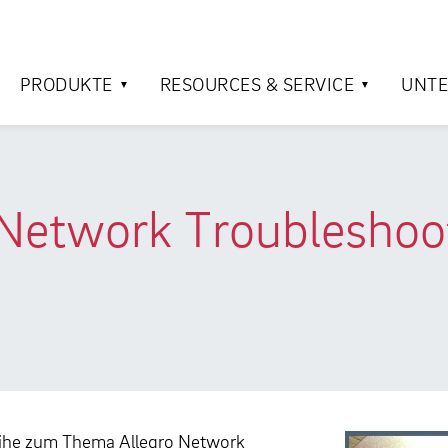
PRODUKTE
RESOURCES & SERVICE
UNT
twork Troubleshooti
eihe zum Thema Allegro Network