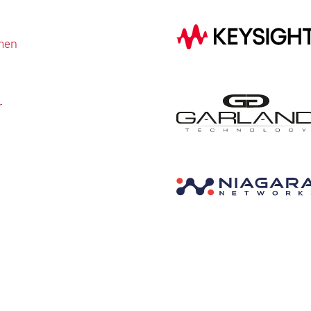
men
r