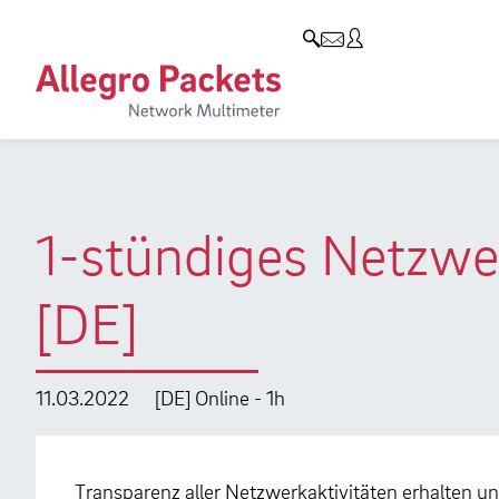
Resources & Service
Unternehmen
Produkte
Allegro Network Multimeter
Use Cases
Unternehmen
Analyse-Module
Solution Briefs
Kunden
Produktübersicht
Whitepaper
Partner
1-stündiges Netzwe
Case Studies
Umweltschutz
[DE]
Videos
Forschung und Lehre
Support
Karriere
11.03.2022
[DE] Online - 1h
Produkt-Handbuch
Training
Transparenz aller Netzwerkaktivitäten erhalten