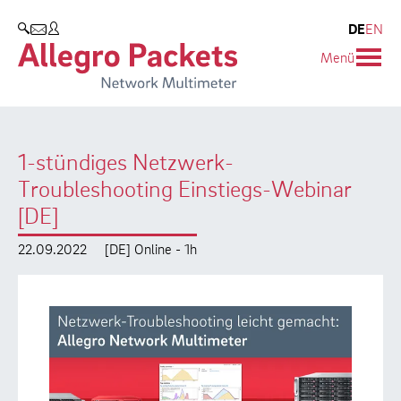
Resources & Service
Unternehmen
Produkte
DE
EN
SUCHEN
Menü
Allegro Network Multimeter
Use Cases
Unternehmen
Analyse-Module
Solution Briefs
Kunden
1-stündiges Netzwerk-
Produktübersicht
Whitepaper
Partner
Troubleshooting Einstiegs-Webinar
Case Studies
Umweltschutz
[DE]
Videos
Forschung und Lehre
22.09.2022
[DE] Online - 1h
Support
Karriere
Produkt-Handbuch
Training