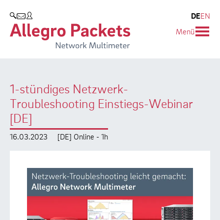
Resources & Service
Unternehmen
Produkte
DE
EN
SUCHEN
Menü
Allegro Network Multimeter
Use Cases
Unternehmen
Analyse-Module
Solution Briefs
Kunden
1-stündiges Netzwerk-
Produktübersicht
Whitepaper
Partner
Troubleshooting Einstiegs-Webinar
Case Studies
Umweltschutz
[DE]
Videos
Forschung und Lehre
16.03.2023
[DE] Online - 1h
Support
Karriere
Produkt-Handbuch
Training