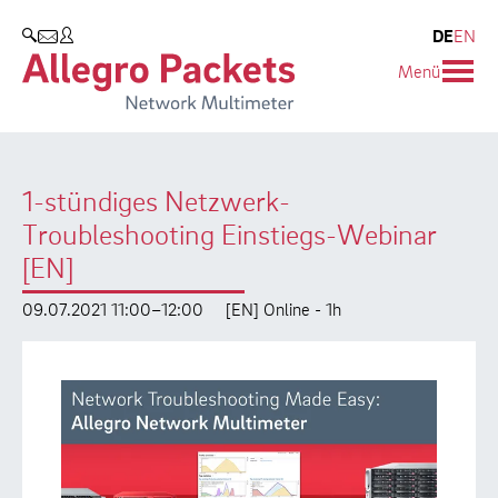
Resources & Service
Unternehmen
Produkte
DE
EN
SUCHEN
Menü
Allegro Network Multimeter
Use Cases
Unternehmen
Analyse-Module
Solution Briefs
Kunden
1-stündiges Netzwerk-
Produktübersicht
Whitepaper
Partner
Troubleshooting Einstiegs-Webinar
Case Studies
Umweltschutz
[EN]
Videos
Forschung und Lehre
09.07.2021 11:00–12:00
[EN] Online - 1h
Support
Karriere
Produkt-Handbuch
Training