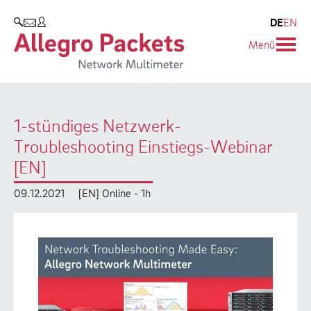
Resources & Service
Unternehmen
Produkte
DE
EN
SUCHEN
Menü
Allegro Network Multimeter
Use Cases
Unternehmen
Analyse-Module
Solution Briefs
Kunden
1-stündiges Netzwerk-
Produktübersicht
Whitepaper
Partner
Troubleshooting Einstiegs-Webinar
Case Studies
Umweltschutz
[EN]
Videos
Forschung und Lehre
09.12.2021
[EN] Online - 1h
Support
Karriere
Produkt-Handbuch
Training