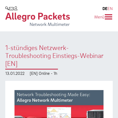
Resources & Service
Unternehmen
Produkte
DE
EN
SUCHEN
Menü
Allegro Network Multimeter
Use Cases
Unternehmen
Analyse-Module
Solution Briefs
Kunden
1-stündiges Netzwerk-
Produktübersicht
Whitepaper
Partner
Troubleshooting Einstiegs-Webinar
Case Studies
Umweltschutz
[EN]
Videos
Forschung und Lehre
13.01.2022
[EN] Online - 1h
Support
Karriere
Produkt-Handbuch
Training