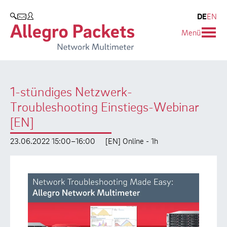
Resources & Service
Unternehmen
Produkte
DE
EN
SUCHEN
Menü
Allegro Network Multimeter
Use Cases
Unternehmen
Analyse-Module
Solution Briefs
Kunden
1-stündiges Netzwerk-
Produktübersicht
Whitepaper
Partner
Troubleshooting Einstiegs-Webinar
Case Studies
Umweltschutz
[EN]
Videos
Forschung und Lehre
23.06.2022 15:00–16:00
[EN] Online - 1h
Support
Karriere
Produkt-Handbuch
Training