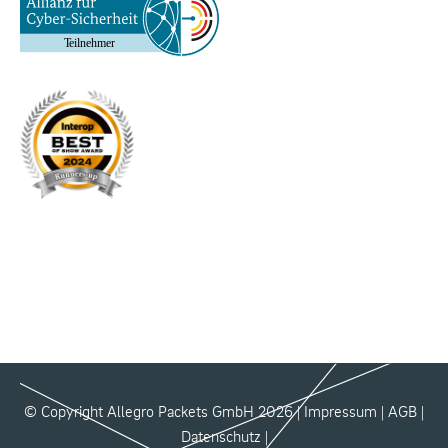
© Copyright Allegro Packets GmbH 2026 |
Impressum
|
AGB
|
Datenschutz
|