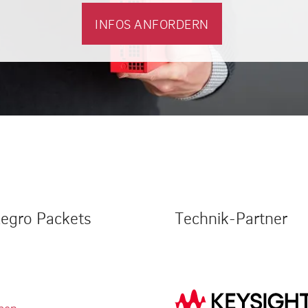
INFOS ANFORDERN
legro Packets
Technik-Partner
men