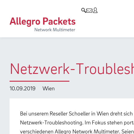
Resources & Service
Unternehmen
Produkte
Allegro Network Multimeter
Use Cases
Unternehmen
Analyse-Module
Solution Briefs
Kunden
Produktübersicht
Whitepaper
Partner
Netzwerk-Troublesh
Case Studies
Umweltschutz
Videos
Forschung und Lehre
10.09.2019
Wien
Support
Karriere
Produkt-Handbuch
Bei unserem Reseller Schoeller in Wien dreht si
Netzwerk-Troubleshooting. Im Fokus stehen porta
Training
verschiedenen Allegro Network Multimeter. Seien 