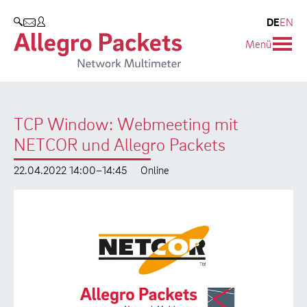
Resources & Service
Unternehmen
Produkte
DE
EN
SUCHEN
Menü
Allegro Network Multimeter
Use Cases
Unternehmen
Analyse-Module
Solution Briefs
Kunden
TCP Window: Webmeeting mit
Produktübersicht
Whitepaper
Partner
NETCOR und Allegro Packets
Case Studies
Umweltschutz
22.04.2022 14:00–14:45
Online
Videos
Forschung und Lehre
Support
Karriere
Produkt-Handbuch
Training