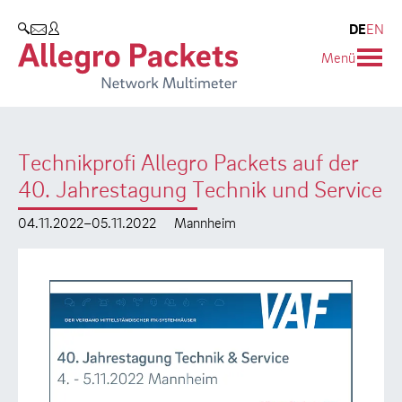
Resources & Service
Unternehmen
Produkte
DE
EN
SUCHEN
Menü
Allegro Network Multimeter
Use Cases
Unternehmen
Analyse-Module
Solution Briefs
Kunden
Technikprofi Allegro Packets auf der
Produktübersicht
Whitepaper
Partner
40. Jahrestagung Technik und Service
Case Studies
Umweltschutz
04.11.2022–05.11.2022
Mannheim
Videos
Forschung und Lehre
Support
Karriere
Produkt-Handbuch
Training