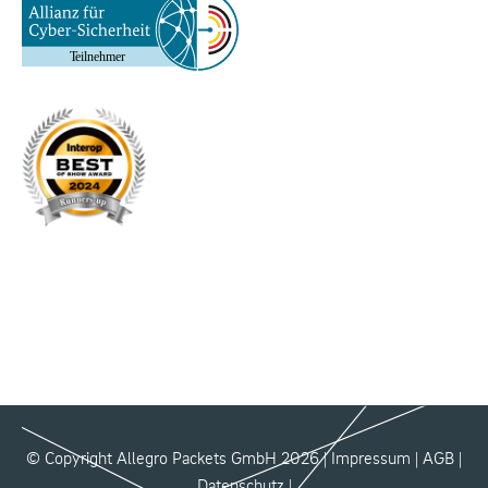
© Copyright Allegro Packets GmbH 2026 |
Impressum
|
AGB
|
Datenschutz
|