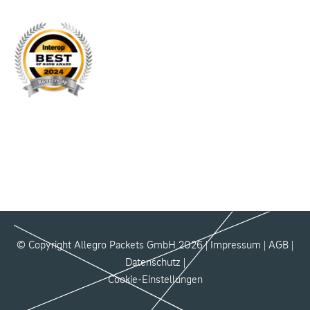
© Copyright Allegro Packets GmbH 2026 |
Impressum
|
AGB
|
Datenschutz
|
Cookie-Einstellungen