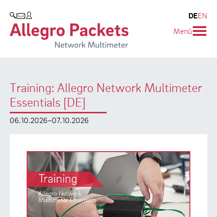
Resources & Service
Unternehmen
Produkte
DE
EN
SUCHEN
Menü
Allegro Network Multimeter
Use Cases
Unternehmen
Analyse-Module
Solution Briefs
Kunden
Training: Allegro Network Multimeter
Produktübersicht
Whitepaper
Partner
Essentials [DE]
Case Studies
Umweltschutz
06.10.2026–07.10.2026
Videos
Forschung und Lehre
Support
Karriere
Produkt-Handbuch
Training