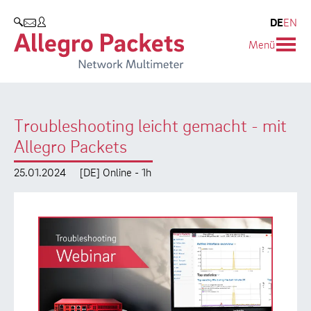
Resources & Service
Unternehmen
Produkte
DE
EN
SUCHEN
Menü
Allegro Network Multimeter
Use Cases
Unternehmen
Analyse-Module
Solution Briefs
Kunden
Troubleshooting leicht gemacht - mit
Produktübersicht
Whitepaper
Partner
Allegro Packets
Case Studies
Umweltschutz
25.01.2024
[DE] Online - 1h
Videos
Forschung und Lehre
Support
Karriere
Produkt-Handbuch
Training