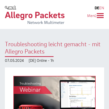
Resources & Service
Unternehmen
Produkte
DE
EN
SUCHEN
Menü
Allegro Network Multimeter
Use Cases
Unternehmen
Analyse-Module
Solution Briefs
Kunden
Troubleshooting leicht gemacht - mit
Produktübersicht
Whitepaper
Partner
Allegro Packets
Case Studies
Umweltschutz
07.05.2024
[DE] Online - 1h
Videos
Forschung und Lehre
Support
Karriere
Produkt-Handbuch
Training