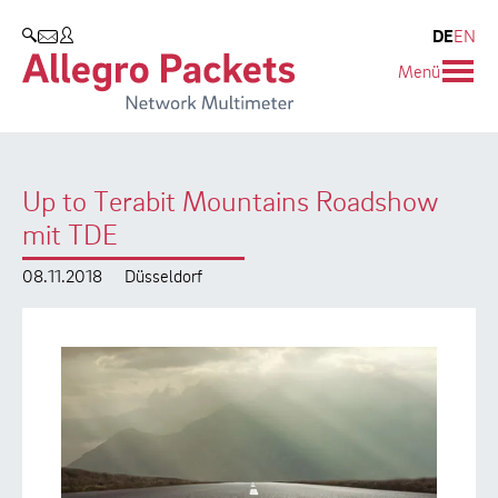
Resources & Service
Unternehmen
Produkte
DE
EN
SUCHEN
Menü
Allegro Network Multimeter
Use Cases
Unternehmen
Analyse-Module
Solution Briefs
Kunden
Up to Terabit Mountains Roadshow
Produktübersicht
Whitepaper
Partner
mit TDE
Case Studies
Umweltschutz
08.11.2018
Düsseldorf
Videos
Forschung und Lehre
Support
Karriere
Produkt-Handbuch
Training