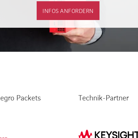
INFOS ANFORDERN
legro Packets
Technik-Partner
men