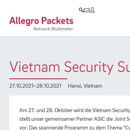
Resources & Service
Unternehmen
Produkte
Allegro Network Multimeter
Use Cases
Unternehmen
Analyse-Module
Solution Briefs
Kunden
Produktübersicht
Whitepaper
Partner
Vietnam Security S
Case Studies
Umweltschutz
Videos
Forschung und Lehre
27.10.2021–28.10.2021
Hanoi, Vietnam
Support
Karriere
Produkt-Handbuch
Am 27. und 28. Oktober wird die Vietnam Security
stellt unser gemeinsamer Partner ASIC die Joint S
Training
vor. Das spannende Programm zu dem Thema "Cybe