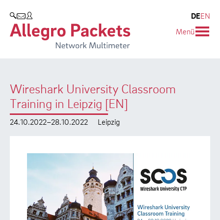
Resources & Service
Unternehmen
Produkte
DE
EN
SUCHEN
Menü
Allegro Network Multimeter
Use Cases
Unternehmen
Analyse-Module
Solution Briefs
Kunden
Wireshark University Classroom
Produktübersicht
Whitepaper
Partner
Training in Leipzig [EN]
Case Studies
Umweltschutz
24.10.2022–28.10.2022
Leipzig
Videos
Forschung und Lehre
Support
Karriere
Produkt-Handbuch
Training