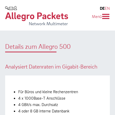
Resources & Service
Blog & Events
Unternehmen
DE
EN
SUCHEN
Menü
Use Cases
Unternehmen
Blog
Solution Briefs
Kunden
Events
Details zum Allegro 500
Whitepaper
Partner
Presse
Case Studies
Umweltschutz
Analysiert Datenraten im Gigabit-Bereich
Videos
Forschung und Lehre
Support
Karriere
Für Büros und kleine Rechenzentren
Produkt-Handbuch
4 x 1000Base-T Anschlüsse
4 GBit/s max. Durchsatz
Training
4 oder 8 GB interne Datenbank