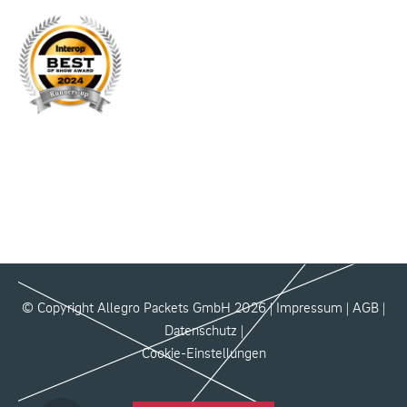
© Copyright Allegro Packets GmbH 2026 |
Impressum
|
AGB
|
Datenschutz
|
Cookie-Einstellungen