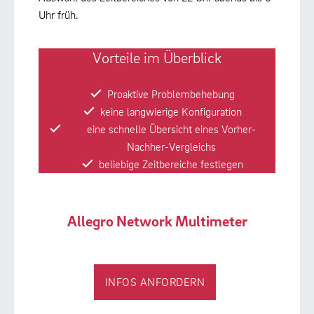
Uhr früh.
Vorteile im Überblick
Proaktive Problembehebung
keine langwierige Konfiguration
eine schnelle Übersicht eines Vorher-
Nachher-Vergleichs
beliebige Zeitbereiche festlegen
Allegro Network Multimeter
INFOS ANFORDERN