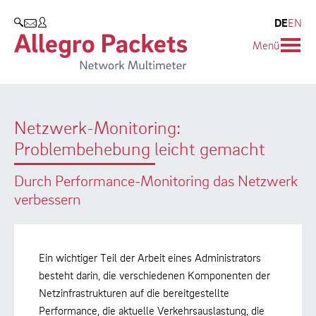
Blog & Events
Unternehmen
Produkte
DE
EN
SUCHEN
Menü
Allegro Network Multimeter
Unternehmen
Blog
Analyse-Module
Kunden
Events
Netzwerk-Monitoring:
Produktübersicht
Partner
Presse
Problembehebung leicht gemacht
Umweltschutz
Durch Performance-Monitoring das Netzwerk
Forschung und Lehre
verbessern
Karriere
Ein wichtiger Teil der Arbeit eines Administrators
besteht darin, die verschiedenen Komponenten der
Netzinfrastrukturen auf die bereitgestellte
Performance, die aktuelle Verkehrsauslastung, die