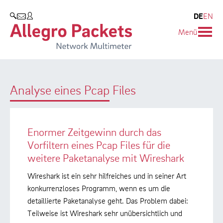
Blog & Events
Unternehmen
Produkte
DE
EN
SUCHEN
Menü
Allegro Network Multimeter
Unternehmen
Blog
Analyse-Module
Kunden
Events
Analyse eines Pcap Files
Produktübersicht
Partner
Presse
Umweltschutz
Enormer Zeitgewinn durch das
Forschung und Lehre
Vorfiltern eines Pcap Files für die
weitere Paketanalyse mit Wireshark
Karriere
Wireshark ist ein sehr hilfreiches und in seiner Art
konkurrenzloses Programm, wenn es um die
detaillierte Paketanalyse geht. Das Problem dabei:
Teilweise ist Wireshark sehr unübersichtlich und