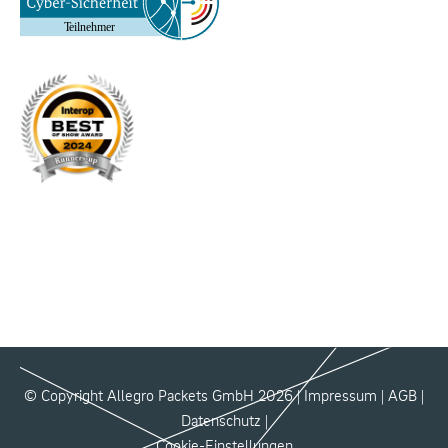
© Copyright Allegro Packets GmbH 2026 |
Impressum
|
AGB
|
Datenschutz
|
Cookie-Einstellungen