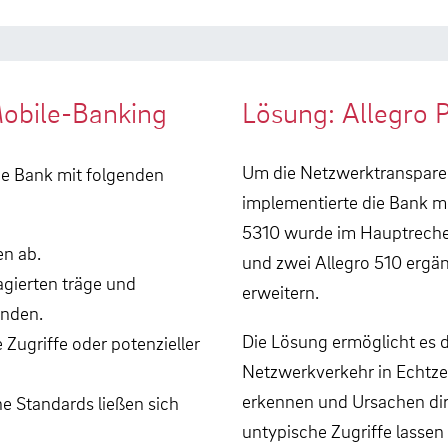
Mobile-Banking
Lösung: Allegro P
Um die Netzwerktransparen
ie Bank mit folgenden
implementierte die Bank me
5310 wurde im Hauptrechenz
en ab.
und zwei Allegro 510 ergä
gierten träge und
erweitern.
unden.
Die Lösung ermöglicht es d
e Zugriffe oder potenzieller
Netzwerkverkehr in Echtzei
erkennen und Ursachen dir
he Standards ließen sich
untypische Zugriffe lassen 