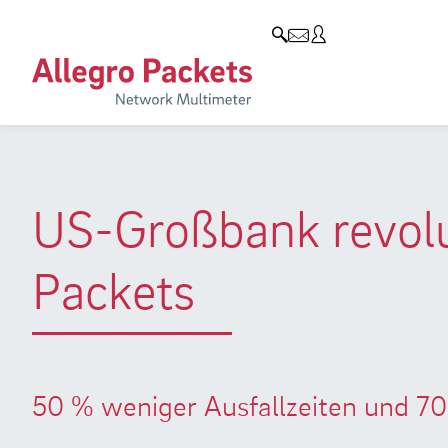
Blog & Events
Unternehmen
Produkte
Allegro Network Multimeter
Unternehmen
Blog
Analyse-Module
Kunden
Events
Produktübersicht
Partner
Presse
US-Großbank revolut
Umweltschutz
Packets
Forschung und Lehre
Karriere
50 % weniger Ausfallzeiten und 7