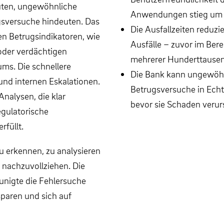
uten, ungewöhnliche
Anwendungen stieg um 
gsversuche hindeuten. Das
Die Ausfallzeiten reduzi
en Betrugsindikatoren, wie
Ausfälle – zuvor im Bere
oder verdächtigen
mehrerer Hunderttausend
ums. Die schnellere
Die Bank kann ungewöhn
und internen Eskalationen.
Betrugsversuche in Echt
Analysen, die klar
bevor sie Schaden verur
egulatorische
rfüllt.
u erkennen, zu analysieren
 nachzuvollziehen. Die
eunigte die Fehlersuche
paren und sich auf