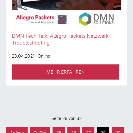
DMN Tech Talk: Allegro Packets Netzwerk-
Troubleshooting
23.04.2021
| Online
MEHR ERFAHREN
Seite 28 von 32
Anfang
Zurück
25
26
27
28
29