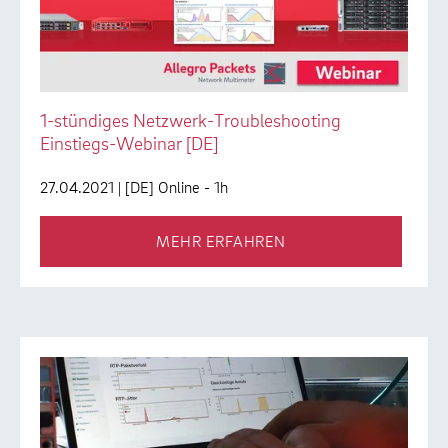
1-stündiges Netzwerk-Troubleshooting
Einstiegs-Webinar [DE]
27.04.2021
| [DE] Online - 1h
MEHR ERFAHREN