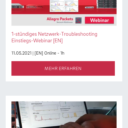
1-stündiges Netzwerk-Troubleshooting
Einstiegs-Webinar [EN]
11.05.2021
| [EN] Online - 1h
MEHR ERFAHREN